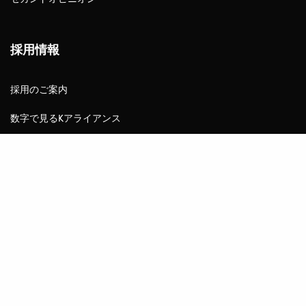
採用情報
採用のご案内
数字で見るKアライアンス
よくある質問
募集要項
有機体人事制度
360度サーベイ
関連団体